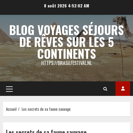
Aller
8 août 2026
4:52:03 AM
au
contenu
BLOG VOYAGES SÉJOURS
DE RÊVES SUR LES 5
CONTINENTS
HTTPS://BRASILFESTIVAL.NL
Menu
principal
Accueil
Les secrets de sa faune sauvage
Les secrets de sa faune sauvage