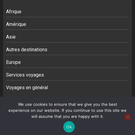
Afrique
Amérique
Asie
Autres destinations
Europe
Services voyages
Voyages en général
We use cookies to ensure that we give you the best
Afrique
Amérique
Asie
Autres destinations
Europe
experience on our website. If you continue to use this site we
Services voyages
Contact
will assume that you are happy with it.
Ok
Copyright © All rights reserved.
|
BroadNews
par AF themes