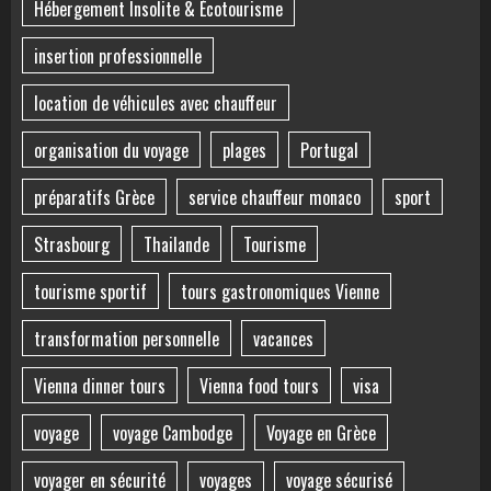
Hébergement Insolite & Écotourisme
insertion professionnelle
location de véhicules avec chauffeur
organisation du voyage
plages
Portugal
préparatifs Grèce
service chauffeur monaco
sport
Strasbourg
Thailande
Tourisme
tourisme sportif
tours gastronomiques Vienne
transformation personnelle
vacances
Vienna dinner tours
Vienna food tours
visa
voyage
voyage Cambodge
Voyage en Grèce
voyager en sécurité
voyages
voyage sécurisé