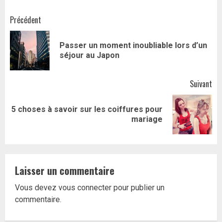
Navigation
Précédent
d’article
Passer un moment inoubliable lors d’un
Art
séjour au Japon
pr
Suivant
5 choses à savoir sur les coiffures pour
Article
mariage
suivant:
Laisser un commentaire
Vous devez
vous connecter
pour publier un
commentaire.