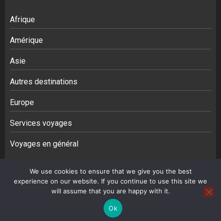
Afrique
Amérique
Asie
Autres destinations
Europe
Services voyages
Voyages en général
We use cookies to ensure that we give you the best
Afrique
Amérique
Asie
Autres destinations
Europe
experience on our website. If you continue to use this site we
Services voyages
Contact
will assume that you are happy with it.
Ok
Copyright © All rights reserved.
|
BroadNews
par AF themes