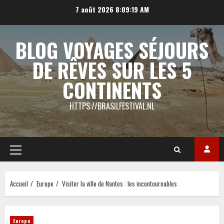
Aller
7 août 2026
8:09:19 AM
au
contenu
BLOG VOYAGES SÉJOURS
DE RÊVES SUR LES 5
CONTINENTS
HTTPS://BRASILFESTIVAL.NL
Menu
principal
Accueil
Europe
Visiter la ville de Nantes : les incontournables
Europe