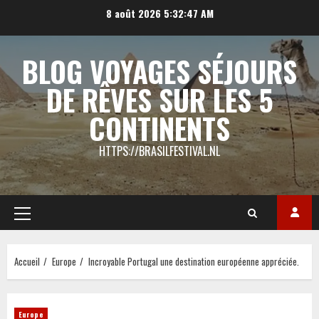
Aller
8 août 2026
5:32:48 AM
au
contenu
BLOG VOYAGES SÉJOURS
DE RÊVES SUR LES 5
CONTINENTS
HTTPS://BRASILFESTIVAL.NL
Menu
principal
Accueil
Europe
Incroyable Portugal une destination européenne appréciée.
Europe