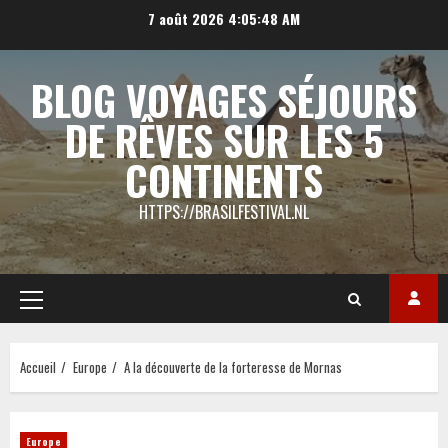
Aller
7 août 2026
4:05:49 AM
au
contenu
BLOG VOYAGES SÉJOURS
DE RÊVES SUR LES 5
CONTINENTS
HTTPS://BRASILFESTIVAL.NL
Menu
principal
Accueil
Europe
A la découverte de la forteresse de Mornas
Europe